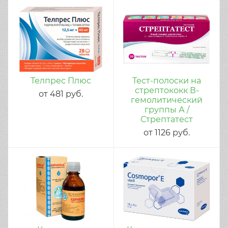
Телпрес Плюс
Тест-полоски на
стрептококк В-
от
481
руб.
гемолитический
группы А /
Стрептатест
от
1126
руб.