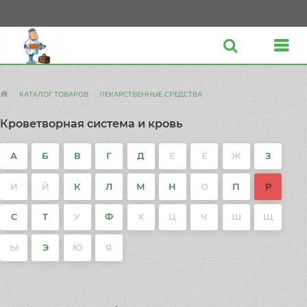
КАТАЛОГ ТОВАРОВ
ЛЕКАРСТВЕННЫЕ СРЕДСТВА
Кроветворная система и кровь
А
Б
В
Г
Д
Е
Ё
Ж
З
И
Й
К
Л
М
Н
О
П
Р
С
Т
У
Ф
Х
Ц
Ч
Ш
Щ
Ы
Э
Ю
Я