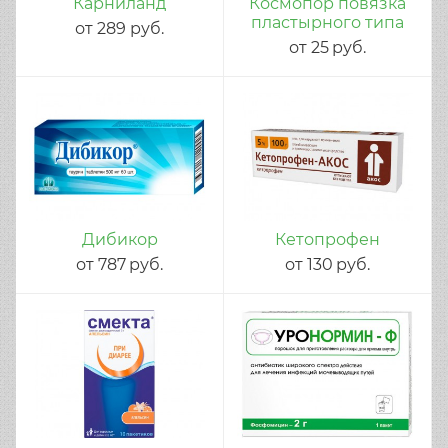
Карниланд
Космопор повязка
пластырного типа
от
289
руб.
от
25
руб.
Дибикор
Кетопрофен
от
787
руб.
от
130
руб.