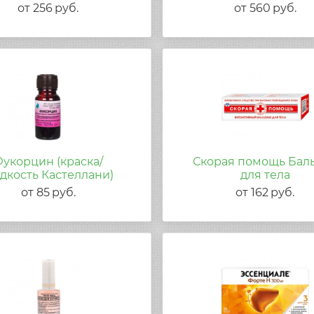
от
256
руб.
от
560
руб.
укорцин (краска/
Скорая помощь Бал
дкость Кастеллани)
для тела
от
85
руб.
от
162
руб.