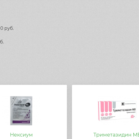
0 руб.
б.
Нексиум
Триметазидин М