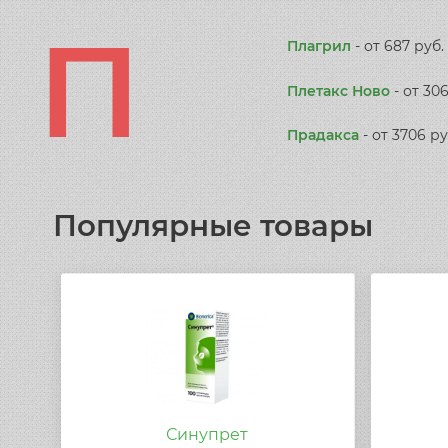
П
Плагрил
-
от 687 руб.
Плетакс Ново
-
от 306
Прадакса
-
от 3706 ру
Популярные товары
Синупрет