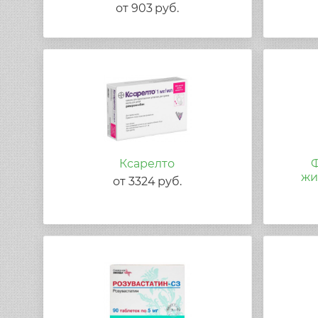
от
903
руб.
Ксарелто
Ф
жи
от
3324
руб.