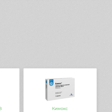
В
Кимокс