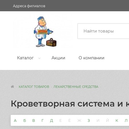
Адреса филиалов
Каталог
Акции
О компании
КАТАЛОГ ТОВАРОВ
ЛЕКАРСТВЕННЫЕ СРЕДСТВА
Кроветворная система и 
А
Б
В
Г
Д
Е
Ё
Ж
З
И
Й
К
Л