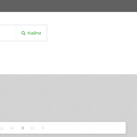
Найти
Щ
Ы
Э
Ю
Я