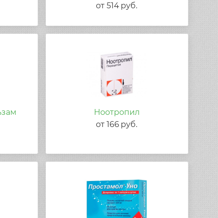
от
514
руб.
ьзам
Ноотропил
от
166
руб.