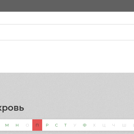
кровь
М
Н
О
П
Р
С
Т
У
Ф
Х
Ц
Ч
Ш