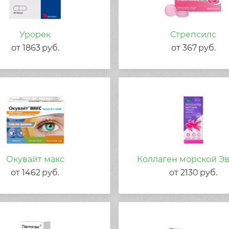
Урорек
Стрепсилс
от
1863
руб.
от
367
руб.
Окувайт макс
Коллаген морской Э
от
1462
руб.
от
2130
руб.