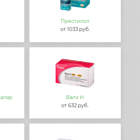
Престилол
от
1033
руб.
валар
Валз Н
от
632
руб.