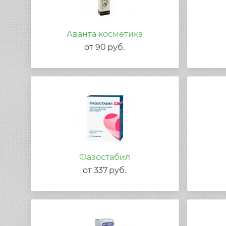
Аванта косметика
от
90
руб.
Фазостабил
от
337
руб.