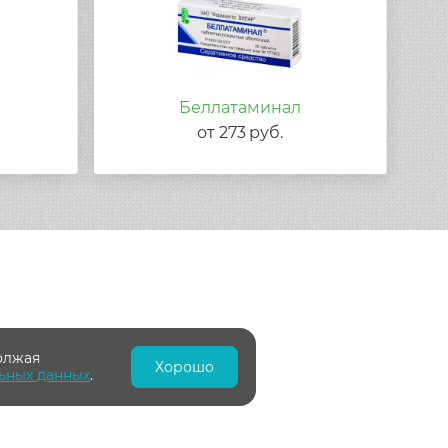
Беллатаминал
от
273
руб.
олжая
Хорошо
ьных данных
.